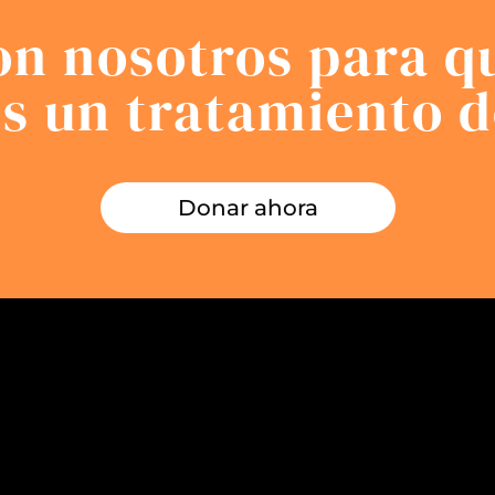
on nosotros para 
es un tratamiento d
Donar ahora